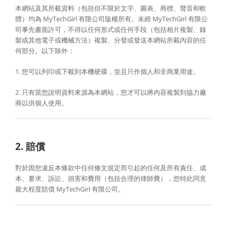
本網站及其所載資料（包括但不限於文字、圖表、商標、聲音和軟
體）均為 MyTechGirl 有限公司版權所有。未經 MyTechGirl 有限公
司事先書面許可，不得以任何形式或任何手段（包括相片複製、錄
製或其他電子或機械方法）複製、分發或發送本網站所載內容的任
何部分。以下除外：
1. 您可以列印或下載到本機硬碟，並且只作個人和非商業用途。
2. 只有當您說明資料來源為本網站，您才可以將內容複製到協力廠
商以供個人使用。
2. 賠償
對於因您違反本條款中任何條文規定而引起的任何及所有責任、成
本、要求、訴訟、損害和費用（包括合理的律師費），您特此同意
最大程度賠償 MyTechGirl 有限公司。