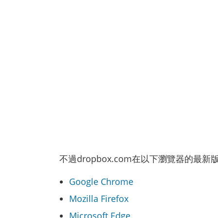
不過dropbox.com在以下瀏覽器的最
Google Chrome
Mozilla Firefox
Microsoft Edge