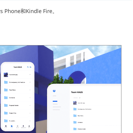
hone和Kindle Fire。
。