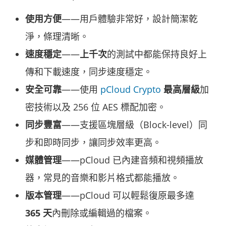
使用方便
——用戶體驗非常好，設計簡潔乾
淨，條理清晰。
速度穩定
——
上千次
的測試中都能保持良好上
傳和下載速度，同步速度穩定。
安全可靠
——使用 
pCloud Crypto
 最高層級
加
密技術以及 256 位 AES 標配加密。
同步豐富
——支援區塊層級（Block-level）同
步和即時同步，讓同步效率更高。
媒體管理
——pCloud 已內建音頻和視頻播放
器，常見的音樂和影片格式都能播放。
版本管理
——pCloud 可以輕鬆復原最多達 
365 天
內刪除或編輯過的檔案。