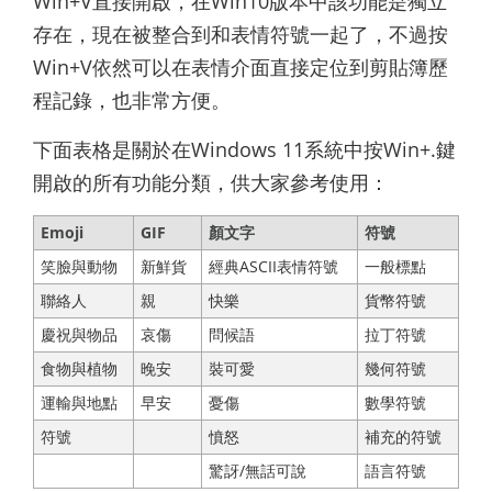
Win+V直接開啟，在Win10版本中該功能是獨立
存在，現在被整合到和表情符號一起了，不過按
Win+V依然可以在表情介面直接定位到剪貼簿歷
程記錄，也非常方便。
下面表格是關於在Windows 11系統中按Win+.鍵
開啟的所有功能分類，供大家參考使用：
Emoji
GIF
顏文字
符號
笑臉與動物
新鮮貨
經典ASCII表情符號
一般標點
聯絡人
親
快樂
貨幣符號
慶祝與物品
哀傷
問候語
拉丁符號
食物與植物
晚安
裝可愛
幾何符號
運輸與地點
早安
憂傷
數學符號
符號
憤怒
補充的符號
驚訝/無話可說
語言符號