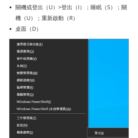
關機或登出（U）>登出（I）；睡眠（S）；關
機（U）；重新啟動（R）
桌面（D）